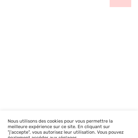
Nous utilisons des cookies pour vous permettre la
meilleure expérience sur ce site. En cliquant sur
"j'accepte", vous autorisez leur utilisation. Vous pouvez
également accéder aux réglages.