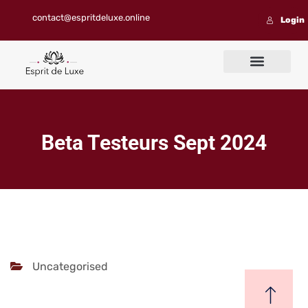
contact@espritdeluxe.online
Login
Contact us
Beta Testeurs Sept 2024
Uncategorised